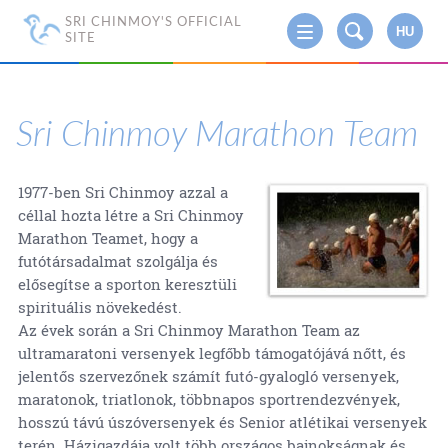
SRI CHINMOY'S OFFICIAL
HU
SITE
Sri Chinmoy Marathon Team
1977-ben Sri Chinmoy azzal a
céllal hozta létre a Sri Chinmoy
Marathon Teamet, hogy a
futótársadalmat szolgálja és
elősegítse a sporton keresztüli
spirituális növekedést.
Az évek során a Sri Chinmoy Marathon Team az
ultramaratoni versenyek legfőbb támogatójává nőtt, és
jelentős szervezőnek számít futó-gyalogló versenyek,
maratonok, triatlonok, többnapos sportrendezvények,
hosszú távú úszóversenyek és Senior atlétikai versenyek
terén. Házigazdája volt több országos bajnokságnak és