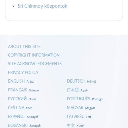
Sri Chinmoy központok
ABOUT THIS SITE
COPYRIGHT INFORMATION
SITE ACKNOWLEDGEMENTS
PRIVACY POLICY
ENGLISH
DEUTSCH
Angol
Német
FRANÇAIS
日本語
Francia
Japán
РУССКИЙ
PORTUGUÊS
Orosz
Portugál
ČEŠTINA
MAGYAR
Cseh
Magyar
ESPAÑOL
LATVIEŠU
Spanyol
Lett
BOSANSKI
中文
Bosnyák
Kínai