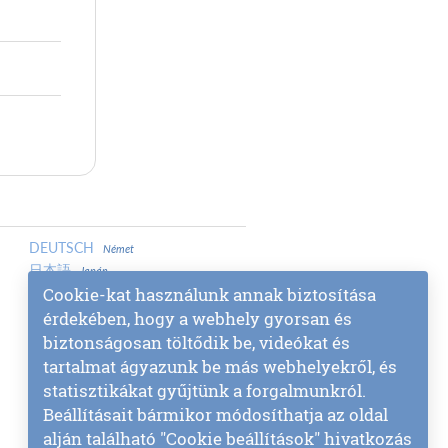
DEUTSCH
Német
日本語
Japán
PORTUGUÊS
Cookie-kat használunk annak biztosítása
Portugál
MAGYAR
érdekében, hogy a webhely gyorsan és
Magyar
LATVIEŠU
Lett
biztonságosan töltődik be, videókat és
中文
Kínai
tartalmat ágyazunk be más webhelyekről, és
中文
Kínai
statisztikákat gyűjtünk a forgalmunkról.
МАКЕДОНСКИ
Macedón
Beállításait bármikor módosíthatja az oldal
SLOVENŠČINA
Szlovén
alján található "Cookie beállítások" hivatkozás
МОНГОЛ
Mongol