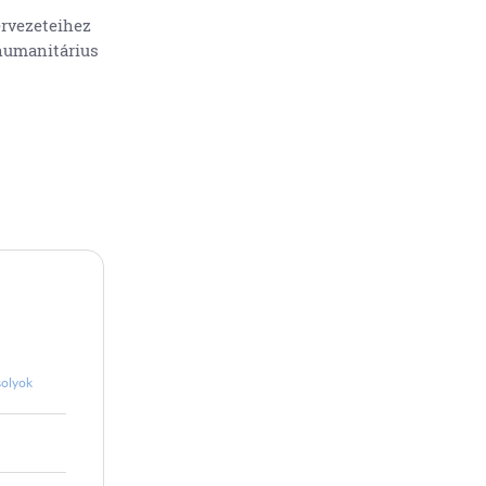
rvezeteihez
humanitárius
solyok