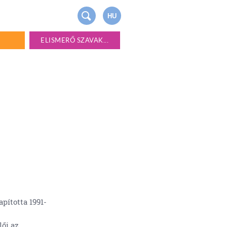
HU
ELISMERŐ SZAVAK...
pította 1991-
lői az