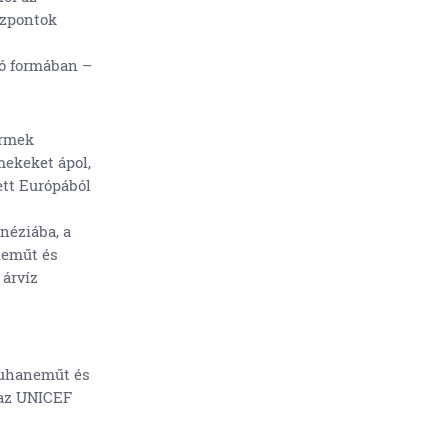
özpontok
tó formában –
ermek
ekeket ápol,
ett Európából
néziába, a
neműt és
 árvíz
 ruhaneműt és
 az UNICEF