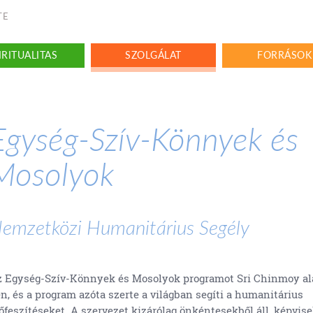
TE
IRITUALITAS
SZOLGÁLAT
FORRÁSOK
Egység-Szív-Könnyek és
Mosolyok
emzetközi Humanitárius Segély
 Egység-Szív-Könnyek és Mosolyok programot Sri Chinmoy ala
n, és a program azóta szerte a világban segíti a humanitárius
őfeszítéseket. A szervezet kizárólag önkéntesekből áll, képvise