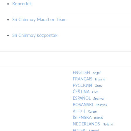
Koncertek
Sri Chinmoy Marathon Team
Sri Chinmoy központok
ENGLISH
Angol
FRANÇAIS
Francia
РУССКИЙ
Orosz
ČEŠTINA
Cseh
ESPAÑOL
Spanyol
BOSANSKI
Bosnyák
한국어
Koreai
ÍSLENSKA
Izlandi
NEDERLANDS
Holland
POLSKI
Lengyel