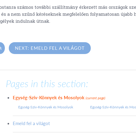
stanra számos további szállítmány érkezett más országok sze
, és a nem szűnő kéréseknek megfelelően folyamatosan újabb 
gélyek indulnak útnak.

NEXT: EMELD FEL A VILÁGOT
Pages in this section:
Egység-Szív-Könnyek és Mosolyok
(current page)
Egység-Szív-Könnyek és Mosolyok
Egység-Szív-Könnyek és Mo
Emeld fel a világot