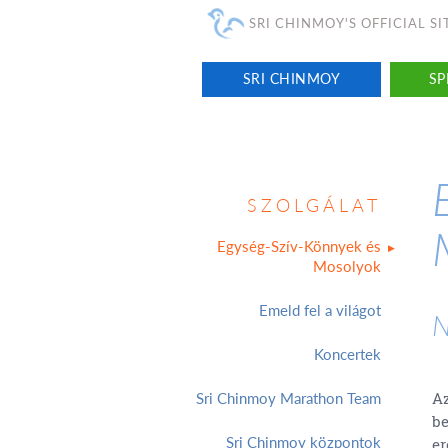
SRI CHINMOY'S OFFICIAL SI
SRI CHINMOY
SP
SZOLGÁLAT
Egység-Szív-Könnyek és
Mosolyok
Emeld fel a világot
N
Koncertek
Az
Sri Chinmoy Marathon Team
be
Sri Chinmoy központok
er