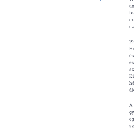
am
ta
er
sz
19
He
és
és
sz
Ki
há
ál
A 
gy
eg
sz