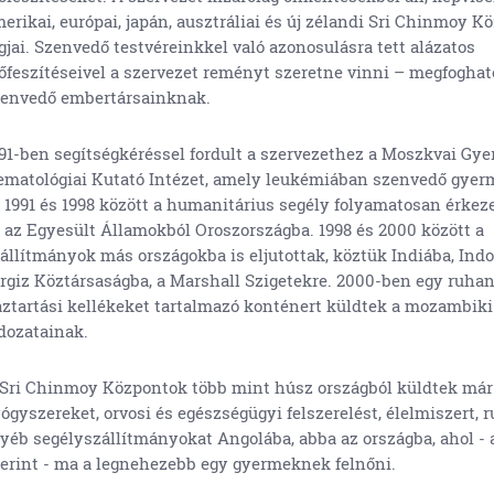
erikai, európai, japán, ausztráliai és új zélandi Sri Chinmoy K
gjai. Szenvedő testvéreinkkel való azonosulásra tett alázatos
őfeszítéseivel a szervezet reményt szeretne vinni – megfogha
envedő embertársainknak.
91-ben segítségkéréssel fordult a szervezethez a Moszkvai Gy
matológiai Kutató Intézet, amely leukémiában szenvedő gyerm
 1991 és 1998 között a humanitárius segély folyamatosan érkez
 az Egyesült Államokból Oroszországba. 1998 és 2000 között a
állítmányok más országokba is eljutottak, köztük Indiába, Indo
rgiz Köztársaságba, a Marshall Szigetekre. 2000-ben egy ruha
ztartási kellékeket tartalmazó konténert küldtek a mozambiki
dozatainak.
Sri Chinmoy Központok több mint húsz országból küldtek már
ógyszereket, orvosi és egészségügyi felszerelést, élelmiszert,
yéb segélyszállítmányokat Angolába, abba az országba, ahol -
erint - ma a legnehezebb egy gyermeknek felnőni.