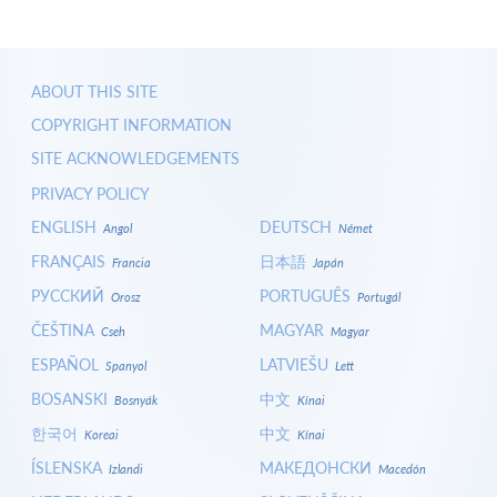
ABOUT THIS SITE
COPYRIGHT INFORMATION
SITE ACKNOWLEDGEMENTS
PRIVACY POLICY
ENGLISH
DEUTSCH
Angol
Német
FRANÇAIS
日本語
Francia
Japán
РУССКИЙ
PORTUGUÊS
Orosz
Portugál
ČEŠTINA
MAGYAR
Cseh
Magyar
ESPAÑOL
LATVIEŠU
Spanyol
Lett
BOSANSKI
中文
Bosnyák
Kínai
한국어
中文
Koreai
Kínai
ÍSLENSKA
МАКЕДОНСКИ
Izlandi
Macedón