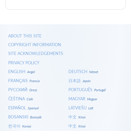
ABOUT THIS SITE
COPYRIGHT INFORMATION
SITE ACKNOWLEDGEMENTS
PRIVACY POLICY
ENGLISH
DEUTSCH
Angol
Német
FRANÇAIS
日本語
Francia
Japán
РУССКИЙ
PORTUGUÊS
Orosz
Portugál
ČEŠTINA
MAGYAR
Cseh
Magyar
ESPAÑOL
LATVIEŠU
Spanyol
Lett
BOSANSKI
中文
Bosnyák
Kínai
한국어
中文
Koreai
Kínai