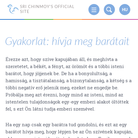
SRI CHINMOY'S OFFICIAL
HU
SITE
Gyakorlat: hívja meg barátait
Érezze azt, hogy szíve kapujában áll, és meghívta a
szeretetet, a békét, a fényt, az örömöt és a többi isteni
barátot, hogy jöjjenek be. De ha a bonyolultság, a
hamisság, a tisztátalanság, a bizonytalanság, a kétség s a
többi negatív erő jelenik meg, ezeket ne engedje be.
Próbálja meg azt érezni, hogy mind az isteni, mind az
istentelen tulajdonságok egy-egy emberi alakot öltöttek
fel, s ezt Ön látni tudja emberi szemével.
Ha egy nap csak egy barátra tud gondolni, és ezt az egy
barátot hívja meg, hogy lépjen be az Ön szívének kapuján,