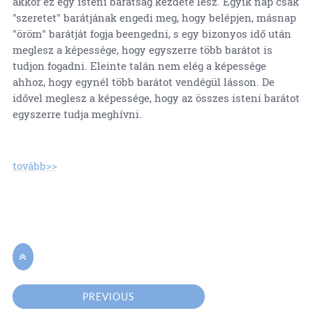
akkor ez egy isteni barátság kezdete lesz. Egyik nap csak
"szeretet" barátjának engedi meg, hogy belépjen, másnap
"öröm" barátját fogja beengedni, s egy bizonyos idő után
meglesz a képessége, hogy egyszerre több barátot is
tudjon fogadni. Eleinte talán nem elég a képessége
ahhoz, hogy egynél több barátot vendégül lásson. De
idővel meglesz a képessége, hogy az összes isteni barátot
egyszerre tudja meghívni.
tovább>>

PREVIOUS