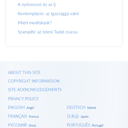
A nyílvessző és az íj
Kontempláció: az Igazsággá válni
Miért meditálunk?
Szamádhi: az isteni Tudat csúcsa
ABOUT THIS SITE
COPYRIGHT INFORMATION
SITE ACKNOWLEDGEMENTS
PRIVACY POLICY
ENGLISH
DEUTSCH
Angol
Német
FRANÇAIS
日本語
Francia
Japán
РУССКИЙ
PORTUGUÊS
Orosz
Portugál