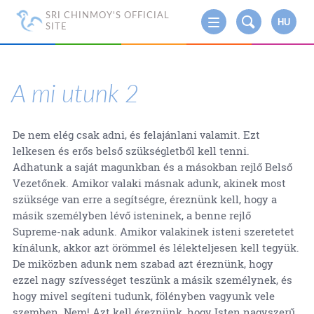
SRI CHINMOY'S OFFICIAL
HU
SITE
A mi utunk 2
De nem elég csak adni, és felajánlani valamit. Ezt
lelkesen és erős belső szükségletből kell tenni.
Adhatunk a saját magunkban és a másokban rejlő Belső
Vezetőnek. Amikor valaki másnak adunk, akinek most
szüksége van erre a segítségre, éreznünk kell, hogy a
másik személyben lévő isteninek, a benne rejlő
Supreme-nak adunk. Amikor valakinek isteni szeretetet
kínálunk, akkor azt örömmel és lélekteljesen kell tegyük.
De miközben adunk nem szabad azt éreznünk, hogy
ezzel nagy szívességet teszünk a másik személynek, és
hogy mivel segíteni tudunk, fölényben vagyunk vele
szemben. Nem! Azt kell éreznünk, hogy Isten nagyszerű