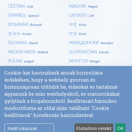
ČEŠTINA
MAGYAR
Cseh
Magyar
ESPAÑOL
LATVIEŠU
Spanyol
Lett
BOSANSKI
中文
Bosnyák
Kínai
한국어
中文
Koreai
Kínai
ÍSLENSKA
МАКЕДОНСКИ
Izlandi
Macedón
NEDERLANDS
SLOVENŠČINA
Holland
Szlovén
POLSKI
МОНГОЛ
Lengyel
Mongol
HRVATSKI
СРПСКИ
Horvát
Szerb
Cookie-kat használunk annak biztosítása
ITALIANO
বাংলা
érdekében, hogy a webhely gyorsan és
Olasz
Bangla
biztonságosan töltődik be, videókat és tartalmat
БЪЛГАРСКИ
SLOVENČINA
Bolgár
Szlovák
ágyazunk be más webhelyekről, és statisztikákat
LOGIN
gyűjtünk a forgalmunkról. Beállításait bármikor
módosíthatja az oldal alján található "Cookie
beállítások" hivatkozás használatával.
Hadd válasszak
Elutasítom mindet
OK