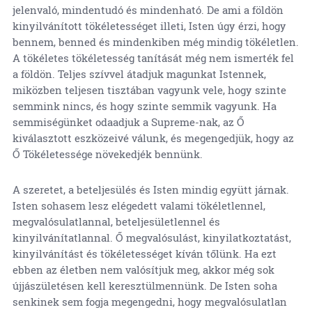
jelenvaló, mindentudó és mindenható. De ami a földön
kinyilvánított tökéletességet illeti, Isten úgy érzi, hogy
bennem, benned és mindenkiben még mindig tökéletlen.
A tökéletes tökéletesség tanítását még nem ismerték fel
a földön. Teljes szívvel átadjuk magunkat Istennek,
miközben teljesen tisztában vagyunk vele, hogy szinte
semmink nincs, és hogy szinte semmik vagyunk. Ha
semmiségünket odaadjuk a Supreme-nak, az Ő
kiválasztott eszközeivé válunk, és megengedjük, hogy az
Ő Tökéletessége növekedjék bennünk.
A szeretet, a beteljesülés és Isten mindig együtt járnak.
Isten sohasem lesz elégedett valami tökéletlennel,
megvalósulatlannal, beteljesületlennel és
kinyilvánítatlannal. Ő megvalósulást, kinyilatkoztatást,
kinyilvánítást és tökéletességet kíván tőlünk. Ha ezt
ebben az életben nem valósítjuk meg, akkor még sok
újjászületésen kell keresztülmennünk. De Isten soha
senkinek sem fogja megengedni, hogy megvalósulatlan