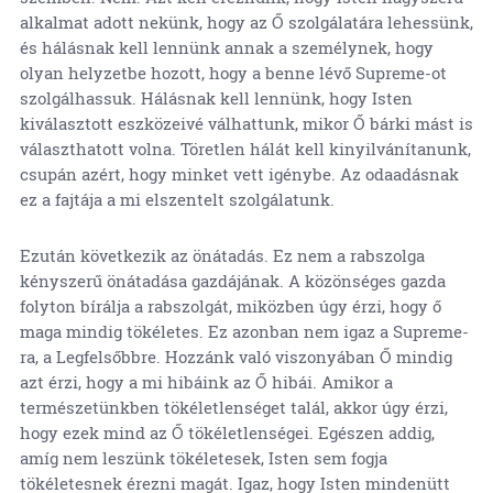
alkalmat adott nekünk, hogy az Ő szolgálatára lehessünk,
és hálásnak kell lennünk annak a személynek, hogy
olyan helyzetbe hozott, hogy a benne lévő Supreme-ot
szolgálhassuk. Hálásnak kell lennünk, hogy Isten
kiválasztott eszközeivé válhattunk, mikor Ő bárki mást is
választhatott volna. Töretlen hálát kell kinyilvánítanunk,
csupán azért, hogy minket vett igénybe. Az odaadásnak
ez a fajtája a mi elszentelt szolgálatunk.
Ezután következik az önátadás. Ez nem a rabszolga
kényszerű önátadása gazdájának. A közönséges gazda
folyton bírálja a rabszolgát, miközben úgy érzi, hogy ő
maga mindig tökéletes. Ez azonban nem igaz a Supreme-
ra, a Legfelsőbbre. Hozzánk való viszonyában Ő mindig
azt érzi, hogy a mi hibáink az Ő hibái. Amikor a
természetünkben tökéletlenséget talál, akkor úgy érzi,
hogy ezek mind az Ő tökéletlenségei. Egészen addig,
amíg nem leszünk tökéletesek, Isten sem fogja
tökéletesnek érezni magát. Igaz, hogy Isten mindenütt