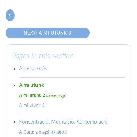

NEXT: A MI UTUNK 3
Pages in this section:
A belső sírás
A mi utunk
A mi utunk 2
(current page)
A mi utunk 3
Koncentráció, Meditáció, Kontempláció
A Guru: a magántanárod