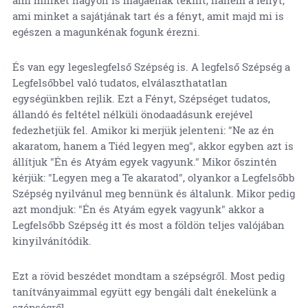
ami minket a sajátjának tart és a fényt, amit majd mi is
egészen a magunkénak fogunk érezni.
És van egy legeslegfelső Szépség is. A legfelső Szépség a
Legfelsőbbel való tudatos, elválaszthatatlan
egységünkben rejlik. Ezt a Fényt, Szépséget tudatos,
állandó és feltétel nélküli önodaadásunk erejével
fedezhetjük fel. Amikor ki merjük jelenteni: "Ne az én
akaratom, hanem a Tiéd legyen meg", akkor egyben azt is
állítjuk "Én és Atyám egyek vagyunk." Mikor őszintén
kérjük: "Legyen meg a Te akaratod", olyankor a Legfelsőbb
Szépség nyilvánul meg bennünk és általunk. Mikor pedig
azt mondjuk: "Én és Atyám egyek vagyunk" akkor a
Legfelsőbb Szépség itt és most a földön teljes valójában
kinyilvánítódik.
Ezt a rövid beszédet mondtam a szépségről. Most pedig
tanítványaimmal együtt egy bengáli dalt énekelünk a
szépségről.