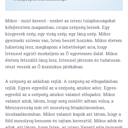
Mikor - mint kereső - ezeket az isteni tulajdonságokat
kifejlesztem magamban, csupa szépség leszek. Egy
kisgyerek szép, egy virág szép, egy láng szép. Mikor
gyermeki szívem van, Isten beszél hozzám. Mikor életem
hálavirág lesz, megkapom a lehetőséget arra, hogy
Istennel együtt énekeljem az Ő egyetemes dalát. Mikor
életem felszálló láng lesz, Istennel játszom és tudatosan
részt veszek az Ő kozmikus játékában.
A szépség az adásban rejlik. A szépség az elfogadásban
rejlik. Egyes-egyedül az a szépség, amikor adsz. Egyes-
egyedül az a szépség, amikor valamit elfogadsz. Mikor
valamit adok, látom, hogy még mielőtt adtam volna, a
Mennyország már ott mosolyog felajánlásomban,
önodaadásomban. Mikor valamit kapok azt látom, hogy a
föld mosolyog bennem és rajtam keresztül. Mikor adok és
adok, azt látom, hogy Isten, az isteni Vezető adja önmagát