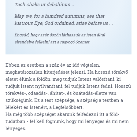
Tach chaks ur debahitam...
May we, for a hundred autumns, see that
lustrous Eye, God ordained, arise before us ...
Engedd, hogy száz őszön láthassuk az Isten által
elrendelve felkelni azt a ragyogó Szemet.
Ebben az esetben a száz év az idő végtelen,
meghatározatlan kiterjedését jelenti. Ha hosszú törekvő
életet élünk a földön, meg tudjuk Istent valósítani, ki
tudjuk Istent nyilvánítani, fel tudjuk Istent fedni. Hosszú
törekvés-, odaadás-, áhitat-, és önátadás-életre van
szükségünk. Ez a test szépsége, a szépség a testben a
lélekért és Istenért, a Legfelsőbbért.
Ha még több szépséget akarunk felfedezni itt a föld-
tudatban - fel kell fognunk, hogy mi lényeges és mi nem
lényeges.