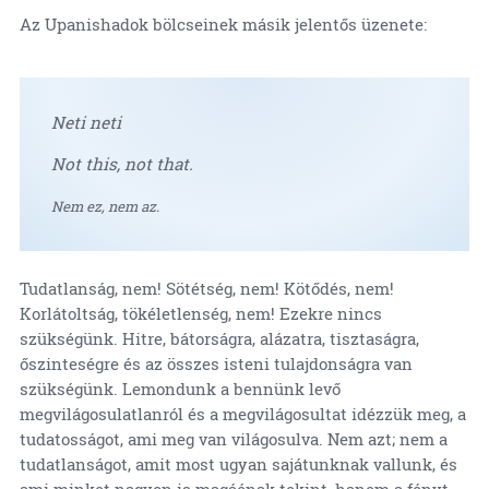
Az Upanishadok bölcseinek másik jelentős üzenete:
Neti neti
Not this, not that.
Nem ez, nem az.
Tudatlanság, nem! Sötétség, nem! Kötődés, nem!
Korlátoltság, tökéletlenség, nem! Ezekre nincs
szükségünk. Hitre, bátorságra, alázatra, tisztaságra,
őszinteségre és az összes isteni tulajdonságra van
szükségünk. Lemondunk a bennünk levő
megvilágosulatlanról és a megvilágosultat idézzük meg, a
tudatosságot, ami meg van világosulva. Nem azt; nem a
tudatlanságot, amit most ugyan sajátunknak vallunk, és
ami minket nagyon is magáénak tekint, hanem a fényt,