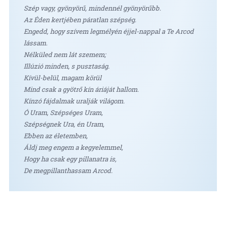
Szép vagy, gyönyörű, mindennél gyönyörűbb.
Az Éden kertjében páratlan szépség.
Engedd, hogy szívem legmélyén éjjel-nappal a Te Arcod
lássam.
Nélküled nem lát szemem;
Illúzió minden, s pusztaság.
Kívül-belül, magam körül
Mind csak a gyötrő kín áriáját hallom.
Kínzó fájdalmak uralják világom.
Ó Uram, Szépséges Uram,
Szépségnek Ura, én Uram,
Ebben az életemben,
Áldj meg engem a kegyelemmel,
Hogy ha csak egy pillanatra is,
De megpillanthassam Arcod.