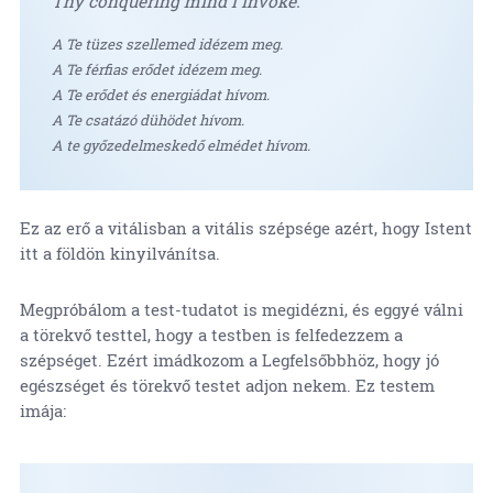
Thy conquering mind I invoke.
A Te tüzes szellemed idézem meg.
A Te férfias erődet idézem meg.
A Te erődet és energiádat hívom.
A Te csatázó dühödet hívom.
A te győzedelmeskedő elmédet hívom.
Ez az erő a vitálisban a vitális szépsége azért, hogy Istent
itt a földön kinyilvánítsa.
Megpróbálom a test-tudatot is megidézni, és eggyé válni
a törekvő testtel, hogy a testben is felfedezzem a
szépséget. Ezért imádkozom a Legfelsőbbhöz, hogy jó
egészséget és törekvő testet adjon nekem. Ez testem
imája: