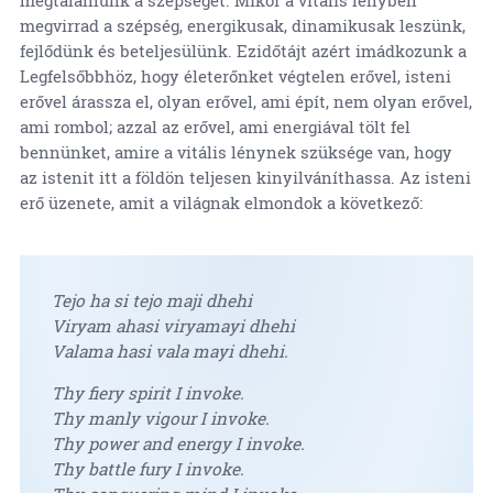
megtalálnunk a szépséget. Mikor a vitális lényben
megvirrad a szépség, energikusak, dinamikusak leszünk,
fejlődünk és beteljesülünk. Ezidőtájt azért imádkozunk a
Legfelsőbbhöz, hogy életerőnket végtelen erővel, isteni
erővel árassza el, olyan erővel, ami épít, nem olyan erővel,
ami rombol; azzal az erővel, ami energiával tölt fel
bennünket, amire a vitális lénynek szüksége van, hogy
az istenit itt a földön teljesen kinyilváníthassa. Az isteni
erő üzenete, amit a világnak elmondok a következő:
Tejo ha si tejo maji dhehi
Viryam ahasi viryamayi dhehi
Valama hasi vala mayi dhehi.
Thy fiery spirit I invoke.
Thy manly vigour I invoke.
Thy power and energy I invoke.
Thy battle fury I invoke.