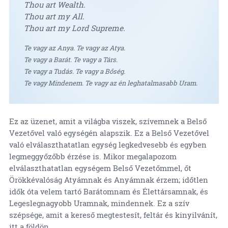
Thou art Wealth.
Thou art my All.
Thou art my Lord Supreme.
Te vagy az Anya. Te vagy az Atya.
Te vagy a Barát. Te vagy a Társ.
Te vagy a Tudás. Te vagy a Bőség.
Te vagy Mindenem. Te vagy az én leghatalmasabb Uram.
Ez az üzenet, amit a világba viszek, szívemnek a Belső
Vezetővel való egységén alapszik. Ez a Belső Vezetővel
való elválaszthatatlan egység legkedvesebb és egyben
legmeggyőzőbb érzése is. Mikor megalapozom
elválaszthatatlan egységem Belső Vezetőmmel, őt
Örökkévalóság Atyámnak és Anyámnak érzem; időtlen
idők óta velem tartó Barátomnam és Élettársamnak, és
Legeslegnagyobb Uramnak, mindennek. Ez a szív
szépsége, amit a kereső megtestesít, feltár és kinyilvánít,
itt a földön.