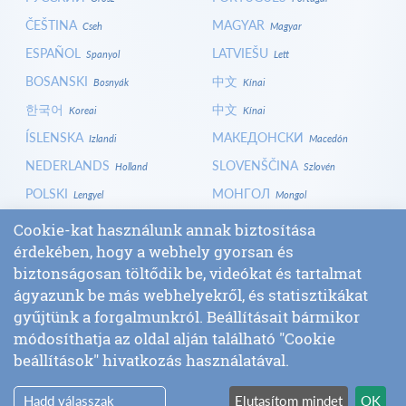
ČEŠTINA
MAGYAR
Cseh
Magyar
ESPAÑOL
LATVIEŠU
Spanyol
Lett
BOSANSKI
中文
Bosnyák
Kínai
한국어
中文
Koreai
Kínai
ÍSLENSKA
МАКЕДОНСКИ
Izlandi
Macedón
NEDERLANDS
SLOVENŠČINA
Holland
Szlovén
POLSKI
МОНГОЛ
Lengyel
Mongol
HRVATSKI
СРПСКИ
Horvát
Szerb
Cookie-kat használunk annak biztosítása
érdekében, hogy a webhely gyorsan és
ITALIANO
বাংলা
Olasz
Bangla
biztonságosan töltődik be, videókat és tartalmat
БЪЛГАРСКИ
SLOVENČINA
Bolgár
Szlovák
ágyazunk be más webhelyekről, és statisztikákat
LOGIN
gyűjtünk a forgalmunkról. Beállításait bármikor
módosíthatja az oldal alján található "Cookie
beállítások" hivatkozás használatával.
Hadd válasszak
Elutasítom mindet
OK