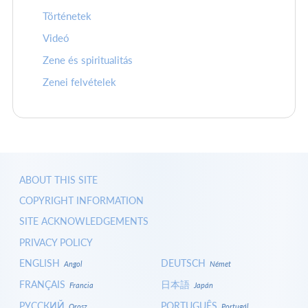
Történetek
Videó
Zene és spiritualitás
Zenei felvételek
ABOUT THIS SITE
COPYRIGHT INFORMATION
SITE ACKNOWLEDGEMENTS
PRIVACY POLICY
ENGLISH
DEUTSCH
Angol
Német
FRANÇAIS
日本語
Francia
Japán
РУССКИЙ
PORTUGUÊS
Orosz
Portugál