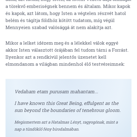
a törekvő emberiségnek bennem és általam. Mikor kapok
és kapok, azt látom, hogy Isten a végtelen részvét hatol
belém és tágítja földhöz kötött tudatom, míg végül
Mennyeien szabad valósággá át nem alakítja azt.
Mikor a lelket idézem meg és a lélekkel válok eggyé
akkor Isten választott órájában fel tudom tárni a Forrást.
Ilyenkor azt a rendkívül jelentős üzenetet kell
elmondanom a világban mindenhol élő testvéreimnek:
Vedaham etam purusam mahantam...
I have known this Great Being, effulgent as the
sun beyond the boundaries of tenebrous gloom.
Megismertem azt a Hatalmas Lényt, ragyogónak, mint a
nap a tündöklő fény birodalmában.