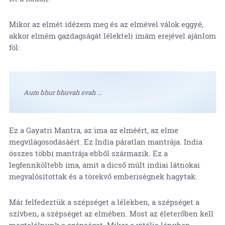
Mikor az elmét idézem meg és az elmével válok eggyé,
akkor elmém gazdagságát lélekteli imám erejével ajánlom
föl:
Aum bhur bhuvah svah ...
Ez a Gayatri Mantra, az ima az elméért, az elme
megvilágosodásáért. Ez India páratlan mantrája. India
összes többi mantrája ebből származik. Ez a
legfennköltebb ima, amit a dicső múlt indiai látnokai
megvalósítottak és a törekvő emberiségnek hagytak.
Már felfedeztük a szépséget a lélekben, a szépséget a
szívben, a szépséget az elmében. Most az életerőben kell