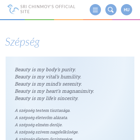
SRI CHINMOY'S OFFICIAL
HU
SITE
Szépség
Beauty is my body's purity.
Beauty is my vital's humility.
Beauty is my mind's serenity.
Beauty is my heart's magnanimity.
Beauty is my life's sincerity.
A szépség testem tisztasága.
A szépség életerőm alázata.
A szépség elmém derűje.
A szépség szívem nagylelkűsége.
A szépség életem őszintesége.