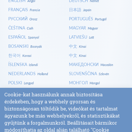
ENGLISH
DEUTSCH
Angol
Német
FRANÇAIS
日本語
Francia
Japán
РУССКИЙ
PORTUGUÊS
Orosz
Portugál
ČEŠTINA
MAGYAR
Cseh
Magyar
ESPAÑOL
LATVIEŠU
Spanyol
Lett
BOSANSKI
中文
Bosnyák
Kínai
한국어
中文
Koreai
Kínai
ÍSLENSKA
МАКЕДОНСКИ
Izlandi
Macedón
NEDERLANDS
SLOVENŠČINA
Holland
Szlovén
POLSKI
МОНГОЛ
Lengyel
Mongol
HRVATSKI
СРПСКИ
Horvát
Szerb
Cookie-kat használunk annak biztosítása
ITALIANO
বাংলা
érdekében, hogy a webhely gyorsan és
Olasz
Bangla
biztonságosan töltődik be, videókat és tartalmat
БЪЛГАРСКИ
SLOVENČINA
Bolgár
Szlovák
ágyazunk be más webhelyekről, és statisztikákat
LOGIN
gyűjtünk a forgalmunkról. Beállításait bármikor
módosíthatja az oldal alján található "Cookie